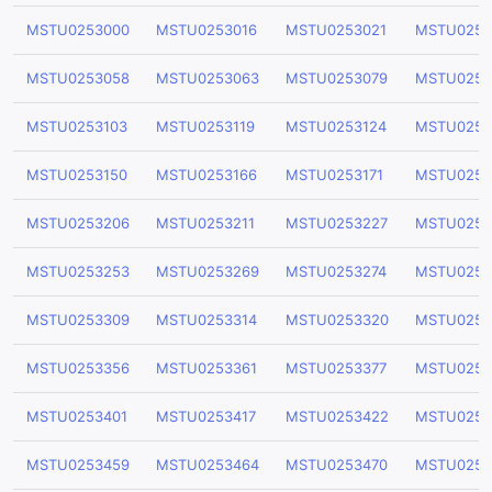
MSTU0253000
MSTU0253016
MSTU0253021
MSTU0253
MSTU0253058
MSTU0253063
MSTU0253079
MSTU0253
MSTU0253103
MSTU0253119
MSTU0253124
MSTU0253
MSTU0253150
MSTU0253166
MSTU0253171
MSTU0253
MSTU0253206
MSTU0253211
MSTU0253227
MSTU0253
MSTU0253253
MSTU0253269
MSTU0253274
MSTU0253
MSTU0253309
MSTU0253314
MSTU0253320
MSTU0253
MSTU0253356
MSTU0253361
MSTU0253377
MSTU0253
MSTU0253401
MSTU0253417
MSTU0253422
MSTU0253
MSTU0253459
MSTU0253464
MSTU0253470
MSTU0253