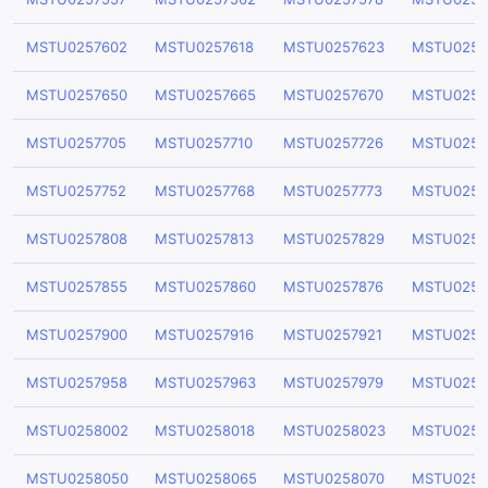
MSTU0257602
MSTU0257618
MSTU0257623
MSTU0257
MSTU0257650
MSTU0257665
MSTU0257670
MSTU0257
MSTU0257705
MSTU0257710
MSTU0257726
MSTU0257
MSTU0257752
MSTU0257768
MSTU0257773
MSTU0257
MSTU0257808
MSTU0257813
MSTU0257829
MSTU0257
MSTU0257855
MSTU0257860
MSTU0257876
MSTU0257
MSTU0257900
MSTU0257916
MSTU0257921
MSTU0257
MSTU0257958
MSTU0257963
MSTU0257979
MSTU0257
MSTU0258002
MSTU0258018
MSTU0258023
MSTU0258
MSTU0258050
MSTU0258065
MSTU0258070
MSTU0258