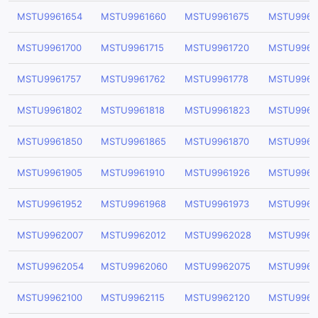
MSTU9961654
MSTU9961660
MSTU9961675
MSTU9961
MSTU9961700
MSTU9961715
MSTU9961720
MSTU9961
MSTU9961757
MSTU9961762
MSTU9961778
MSTU9961
MSTU9961802
MSTU9961818
MSTU9961823
MSTU9961
MSTU9961850
MSTU9961865
MSTU9961870
MSTU9961
MSTU9961905
MSTU9961910
MSTU9961926
MSTU9961
MSTU9961952
MSTU9961968
MSTU9961973
MSTU9961
MSTU9962007
MSTU9962012
MSTU9962028
MSTU9962
MSTU9962054
MSTU9962060
MSTU9962075
MSTU9962
MSTU9962100
MSTU9962115
MSTU9962120
MSTU9962