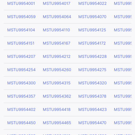
MSTU9954001
MSTU9954017
MSTU9954022
MSTU9954
MSTU9954059
MSTU9954064
MSTU9954070
MSTU9954
MSTU9954104
MSTU9954110
MSTU9954125
MSTU9954
MSTU9954151
MSTU9954167
MSTU9954172
MSTU9954
MSTU9954207
MSTU9954212
MSTU9954228
MSTU9954
MSTU9954254
MSTU9954260
MSTU9954275
MSTU9954
MSTU9954300
MSTU9954315
MSTU9954320
MSTU9954
MSTU9954357
MSTU9954362
MSTU9954378
MSTU9954
MSTU9954402
MSTU9954418
MSTU9954423
MSTU9954
MSTU9954450
MSTU9954465
MSTU9954470
MSTU9954