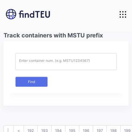
Home
Track containers with MSTU prefix
About us
Carriers we track
API Integration
Enter container num. (e.g. MSTU1234567)
Pricing
API for developers
Find
Login
API for business
Start Free Trial
API documentation
|
<
192
193
194
195
196
197
198
199