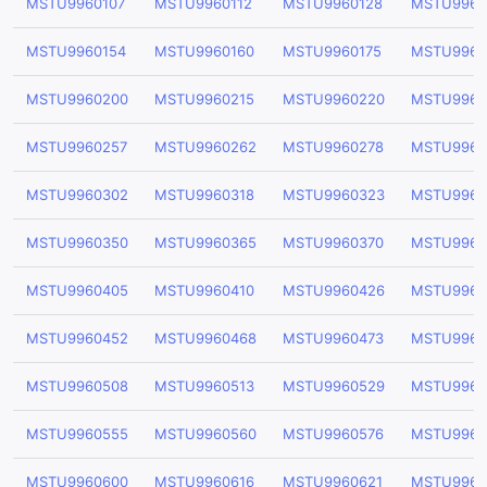
MSTU9960107
MSTU9960112
MSTU9960128
MSTU9960
MSTU9960154
MSTU9960160
MSTU9960175
MSTU9960
MSTU9960200
MSTU9960215
MSTU9960220
MSTU9960
MSTU9960257
MSTU9960262
MSTU9960278
MSTU9960
MSTU9960302
MSTU9960318
MSTU9960323
MSTU9960
MSTU9960350
MSTU9960365
MSTU9960370
MSTU9960
MSTU9960405
MSTU9960410
MSTU9960426
MSTU9960
MSTU9960452
MSTU9960468
MSTU9960473
MSTU9960
MSTU9960508
MSTU9960513
MSTU9960529
MSTU9960
MSTU9960555
MSTU9960560
MSTU9960576
MSTU9960
MSTU9960600
MSTU9960616
MSTU9960621
MSTU9960