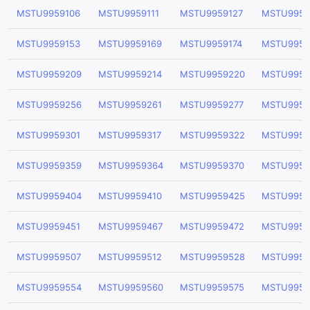
MSTU9959106
MSTU9959111
MSTU9959127
MSTU9959
MSTU9959153
MSTU9959169
MSTU9959174
MSTU9959
MSTU9959209
MSTU9959214
MSTU9959220
MSTU9959
MSTU9959256
MSTU9959261
MSTU9959277
MSTU9959
MSTU9959301
MSTU9959317
MSTU9959322
MSTU9959
MSTU9959359
MSTU9959364
MSTU9959370
MSTU9959
MSTU9959404
MSTU9959410
MSTU9959425
MSTU9959
MSTU9959451
MSTU9959467
MSTU9959472
MSTU9959
MSTU9959507
MSTU9959512
MSTU9959528
MSTU9959
MSTU9959554
MSTU9959560
MSTU9959575
MSTU9959