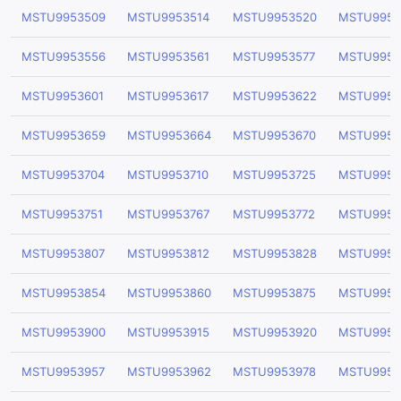
MSTU9953509
MSTU9953514
MSTU9953520
MSTU9953
MSTU9953556
MSTU9953561
MSTU9953577
MSTU9953
MSTU9953601
MSTU9953617
MSTU9953622
MSTU9953
MSTU9953659
MSTU9953664
MSTU9953670
MSTU9953
MSTU9953704
MSTU9953710
MSTU9953725
MSTU9953
MSTU9953751
MSTU9953767
MSTU9953772
MSTU9953
MSTU9953807
MSTU9953812
MSTU9953828
MSTU9953
MSTU9953854
MSTU9953860
MSTU9953875
MSTU9953
MSTU9953900
MSTU9953915
MSTU9953920
MSTU9953
MSTU9953957
MSTU9953962
MSTU9953978
MSTU9953