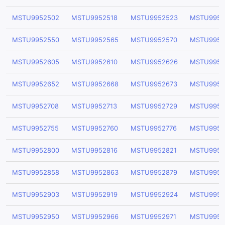
MSTU9952502
MSTU9952518
MSTU9952523
MSTU9952
MSTU9952550
MSTU9952565
MSTU9952570
MSTU9952
MSTU9952605
MSTU9952610
MSTU9952626
MSTU9952
MSTU9952652
MSTU9952668
MSTU9952673
MSTU9952
MSTU9952708
MSTU9952713
MSTU9952729
MSTU9952
MSTU9952755
MSTU9952760
MSTU9952776
MSTU9952
MSTU9952800
MSTU9952816
MSTU9952821
MSTU9952
MSTU9952858
MSTU9952863
MSTU9952879
MSTU9952
MSTU9952903
MSTU9952919
MSTU9952924
MSTU9952
MSTU9952950
MSTU9952966
MSTU9952971
MSTU9952