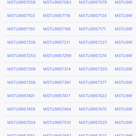
MSTU9957058
MSTU9957063
MSTU9957079
MSTU9957
MSTU9957103
MSTU9957119
MSTU9957124
MSTU9957
MSTU9957150
MSTU9957166
MSTU9957171
MSTU9957
MSTU9957206
MSTU9957211
MSTU9957227
MSTU9957
MSTU9957253
MSTU9957269
MSTU9957274
MSTU9957
MSTU9957309
MSTU9957314
MSTU9957320
MSTU9957
MSTU9957356
MSTU9957361
MSTU9957377
MSTU9957
MSTU9957401
MSTU9957417
MSTU9957422
MSTU9957
MSTU9957459
MSTU9957464
MSTU9957470
MSTU9957
MSTU9957504
MSTU9957510
MSTU9957525
MSTU9957
MSTU9957551
MSTU9957567
MSTU9957572
MSTU9957