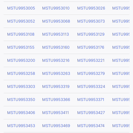
MSTU9953005
MSTU9953010
MSTU9953026
MSTU9953
MSTU9953052
MSTU9953068
MSTU9953073
MSTU9953
MSTU9953108
MSTU9953113
MSTU9953129
MSTU9953
MSTU9953155
MSTU9953160
MSTU9953176
MSTU9953
MSTU9953200
MSTU9953216
MSTU9953221
MSTU9953
MSTU9953258
MSTU9953263
MSTU9953279
MSTU9953
MSTU9953303
MSTU9953319
MSTU9953324
MSTU9953
MSTU9953350
MSTU9953366
MSTU9953371
MSTU9953
MSTU9953406
MSTU9953411
MSTU9953427
MSTU9953
MSTU9953453
MSTU9953469
MSTU9953474
MSTU9953