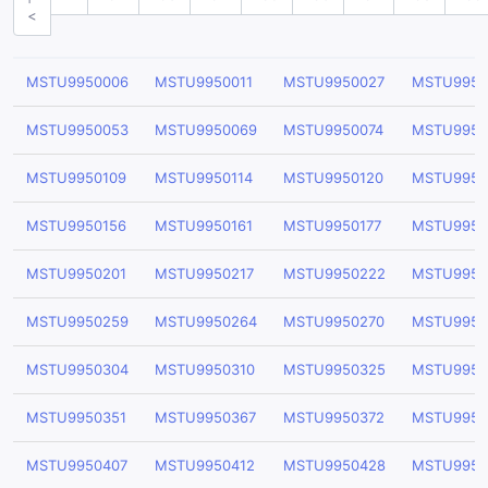
<
MSTU9950006
MSTU9950011
MSTU9950027
MSTU9950
MSTU9950053
MSTU9950069
MSTU9950074
MSTU9950
MSTU9950109
MSTU9950114
MSTU9950120
MSTU9950
MSTU9950156
MSTU9950161
MSTU9950177
MSTU9950
MSTU9950201
MSTU9950217
MSTU9950222
MSTU9950
MSTU9950259
MSTU9950264
MSTU9950270
MSTU9950
MSTU9950304
MSTU9950310
MSTU9950325
MSTU9950
MSTU9950351
MSTU9950367
MSTU9950372
MSTU9950
MSTU9950407
MSTU9950412
MSTU9950428
MSTU9950