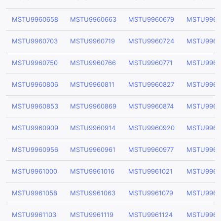
MSTU9960658
MSTU9960663
MSTU9960679
MSTU9960
MSTU9960703
MSTU9960719
MSTU9960724
MSTU9960
MSTU9960750
MSTU9960766
MSTU9960771
MSTU9960
MSTU9960806
MSTU9960811
MSTU9960827
MSTU9960
MSTU9960853
MSTU9960869
MSTU9960874
MSTU9960
MSTU9960909
MSTU9960914
MSTU9960920
MSTU9960
MSTU9960956
MSTU9960961
MSTU9960977
MSTU9960
MSTU9961000
MSTU9961016
MSTU9961021
MSTU9961
MSTU9961058
MSTU9961063
MSTU9961079
MSTU9961
MSTU9961103
MSTU9961119
MSTU9961124
MSTU9961