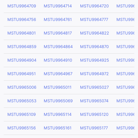
MSTU9964709
MSTU9964714
MSTU9964720
MSTU9964
MSTU9964756
MSTU9964761
MSTU9964777
MSTU9964
MSTU9964801
MSTU9964817
MSTU9964822
MSTU9964
MSTU9964859
MSTU9964864
MSTU9964870
MSTU9964
MSTU9964904
MSTU9964910
MSTU9964925
MSTU9964
MSTU9964951
MSTU9964967
MSTU9964972
MSTU9964
MSTU9965006
MSTU9965011
MSTU9965027
MSTU9965
MSTU9965053
MSTU9965069
MSTU9965074
MSTU9965
MSTU9965109
MSTU9965114
MSTU9965120
MSTU9965
MSTU9965156
MSTU9965161
MSTU9965177
MSTU9965