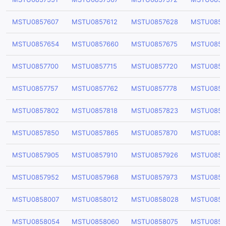
MSTU0857607
MSTU0857612
MSTU0857628
MSTU0857
MSTU0857654
MSTU0857660
MSTU0857675
MSTU0857
MSTU0857700
MSTU0857715
MSTU0857720
MSTU0857
MSTU0857757
MSTU0857762
MSTU0857778
MSTU0857
MSTU0857802
MSTU0857818
MSTU0857823
MSTU0857
MSTU0857850
MSTU0857865
MSTU0857870
MSTU0857
MSTU0857905
MSTU0857910
MSTU0857926
MSTU0857
MSTU0857952
MSTU0857968
MSTU0857973
MSTU0857
MSTU0858007
MSTU0858012
MSTU0858028
MSTU0858
MSTU0858054
MSTU0858060
MSTU0858075
MSTU0858