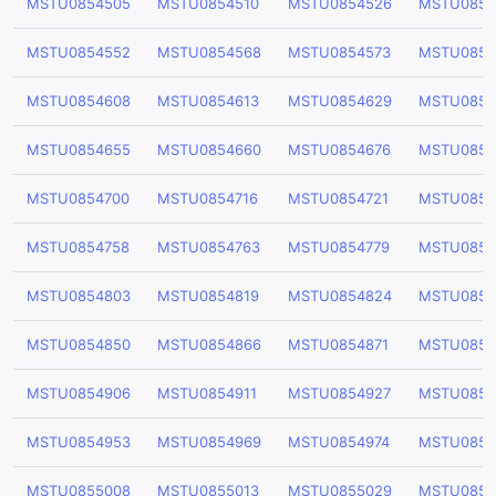
MSTU0854505
MSTU0854510
MSTU0854526
MSTU0854
MSTU0854552
MSTU0854568
MSTU0854573
MSTU0854
MSTU0854608
MSTU0854613
MSTU0854629
MSTU0854
MSTU0854655
MSTU0854660
MSTU0854676
MSTU0854
MSTU0854700
MSTU0854716
MSTU0854721
MSTU0854
MSTU0854758
MSTU0854763
MSTU0854779
MSTU0854
MSTU0854803
MSTU0854819
MSTU0854824
MSTU0854
MSTU0854850
MSTU0854866
MSTU0854871
MSTU0854
MSTU0854906
MSTU0854911
MSTU0854927
MSTU0854
MSTU0854953
MSTU0854969
MSTU0854974
MSTU0854
MSTU0855008
MSTU0855013
MSTU0855029
MSTU0855