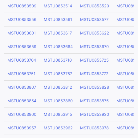
MSTU0853509
MSTU0853514
MSTU0853520
MSTU0853
MSTU0853556
MSTU0853561
MSTU0853577
MSTU0853
MSTU0853601
MSTU0853617
MSTU0853622
MSTU0853
MSTU0853659
MSTU0853664
MSTU0853670
MSTU0853
MSTU0853704
MSTU0853710
MSTU0853725
MSTU0853
MSTU0853751
MSTU0853767
MSTU0853772
MSTU0853
MSTU0853807
MSTU0853812
MSTU0853828
MSTU0853
MSTU0853854
MSTU0853860
MSTU0853875
MSTU0853
MSTU0853900
MSTU0853915
MSTU0853920
MSTU0853
MSTU0853957
MSTU0853962
MSTU0853978
MSTU0853