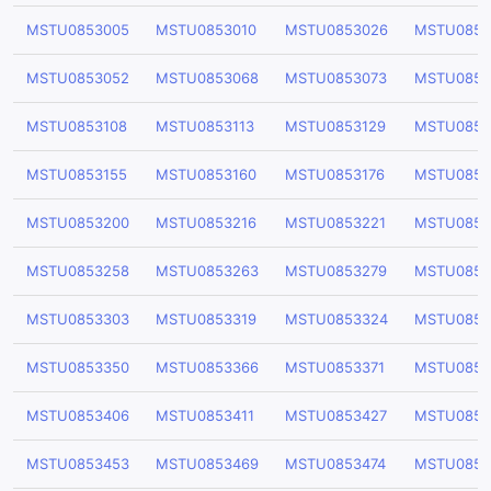
MSTU0853005
MSTU0853010
MSTU0853026
MSTU0853
MSTU0853052
MSTU0853068
MSTU0853073
MSTU0853
MSTU0853108
MSTU0853113
MSTU0853129
MSTU0853
MSTU0853155
MSTU0853160
MSTU0853176
MSTU0853
MSTU0853200
MSTU0853216
MSTU0853221
MSTU0853
MSTU0853258
MSTU0853263
MSTU0853279
MSTU0853
MSTU0853303
MSTU0853319
MSTU0853324
MSTU0853
MSTU0853350
MSTU0853366
MSTU0853371
MSTU0853
MSTU0853406
MSTU0853411
MSTU0853427
MSTU0853
MSTU0853453
MSTU0853469
MSTU0853474
MSTU0853