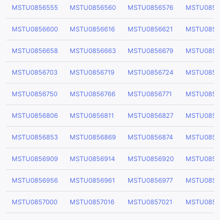
MSTU0856555
MSTU0856560
MSTU0856576
MSTU0856
MSTU0856600
MSTU0856616
MSTU0856621
MSTU0856
MSTU0856658
MSTU0856663
MSTU0856679
MSTU0856
MSTU0856703
MSTU0856719
MSTU0856724
MSTU0856
MSTU0856750
MSTU0856766
MSTU0856771
MSTU0856
MSTU0856806
MSTU0856811
MSTU0856827
MSTU0856
MSTU0856853
MSTU0856869
MSTU0856874
MSTU0856
MSTU0856909
MSTU0856914
MSTU0856920
MSTU0856
MSTU0856956
MSTU0856961
MSTU0856977
MSTU0856
MSTU0857000
MSTU0857016
MSTU0857021
MSTU0857