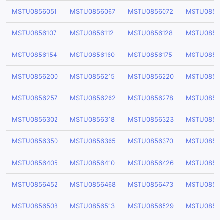
MSTU0856051
MSTU0856067
MSTU0856072
MSTU0856
MSTU0856107
MSTU0856112
MSTU0856128
MSTU0856
MSTU0856154
MSTU0856160
MSTU0856175
MSTU0856
MSTU0856200
MSTU0856215
MSTU0856220
MSTU0856
MSTU0856257
MSTU0856262
MSTU0856278
MSTU0856
MSTU0856302
MSTU0856318
MSTU0856323
MSTU0856
MSTU0856350
MSTU0856365
MSTU0856370
MSTU0856
MSTU0856405
MSTU0856410
MSTU0856426
MSTU0856
MSTU0856452
MSTU0856468
MSTU0856473
MSTU0856
MSTU0856508
MSTU0856513
MSTU0856529
MSTU0856