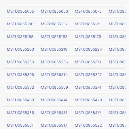
MSTU0855055
MSTU0855060
MSTU0855076
MSTU0855
MSTU0855100
MSTU0855116
MSTU0855121
MSTU0855
MSTU0855158
MSTU0855163
MSTU0855179
MSTU0855
MSTU0855203
MSTU0855219
MSTU0855224
MSTU0855
MSTU0855250
MSTU0855266
MSTU0855271
MSTU0855
MSTU0855306
MSTU0855311
MSTU0855327
MSTU0855
MSTU0855353
MSTU0855369
MSTU0855374
MSTU0855
MSTU0855409
MSTU0855414
MSTU0855420
MSTU0855
MSTU0855456
MSTU0855461
MSTU0855477
MSTU0855
MSTU0855501
MSTU0855517
MSTU0855522
MSTU0855