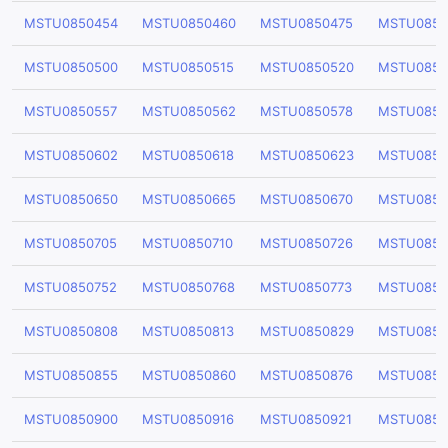
MSTU0850454
MSTU0850460
MSTU0850475
MSTU0850
MSTU0850500
MSTU0850515
MSTU0850520
MSTU0850
MSTU0850557
MSTU0850562
MSTU0850578
MSTU0850
MSTU0850602
MSTU0850618
MSTU0850623
MSTU0850
MSTU0850650
MSTU0850665
MSTU0850670
MSTU0850
MSTU0850705
MSTU0850710
MSTU0850726
MSTU0850
MSTU0850752
MSTU0850768
MSTU0850773
MSTU0850
MSTU0850808
MSTU0850813
MSTU0850829
MSTU0850
MSTU0850855
MSTU0850860
MSTU0850876
MSTU0850
MSTU0850900
MSTU0850916
MSTU0850921
MSTU0850