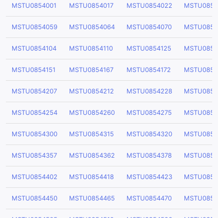
MSTU0854001
MSTU0854017
MSTU0854022
MSTU0854
MSTU0854059
MSTU0854064
MSTU0854070
MSTU0854
MSTU0854104
MSTU0854110
MSTU0854125
MSTU0854
MSTU0854151
MSTU0854167
MSTU0854172
MSTU0854
MSTU0854207
MSTU0854212
MSTU0854228
MSTU0854
MSTU0854254
MSTU0854260
MSTU0854275
MSTU0854
MSTU0854300
MSTU0854315
MSTU0854320
MSTU0854
MSTU0854357
MSTU0854362
MSTU0854378
MSTU0854
MSTU0854402
MSTU0854418
MSTU0854423
MSTU0854
MSTU0854450
MSTU0854465
MSTU0854470
MSTU0854