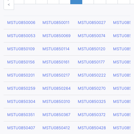
<
MSTU0850006
MSTU0850011
MSTU0850027
MSTU0850
MSTU0850053
MSTU0850069
MSTU0850074
MSTU0850
MSTU0850109
MSTU0850114
MSTU0850120
MSTU0850
MSTU0850156
MSTU0850161
MSTU0850177
MSTU0850
MSTU0850201
MSTU0850217
MSTU0850222
MSTU0850
MSTU0850259
MSTU0850264
MSTU0850270
MSTU0850
MSTU0850304
MSTU0850310
MSTU0850325
MSTU0850
MSTU0850351
MSTU0850367
MSTU0850372
MSTU0850
MSTU0850407
MSTU0850412
MSTU0850428
MSTU0850