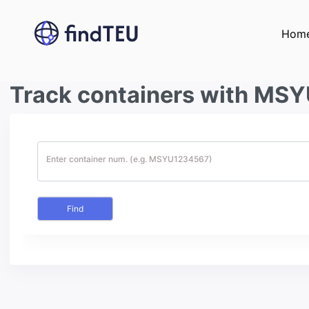
Hom
Track containers with MSY
Enter container num. (e.g. MSYU1234567)
Find