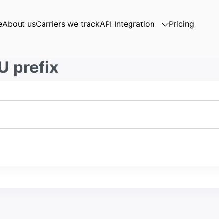
e
About us
Carriers we track
API Integration
Pricing
U prefix