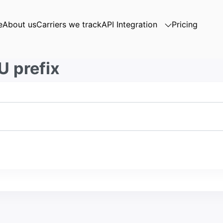
e
About us
Carriers we track
API Integration
Pricing
U prefix