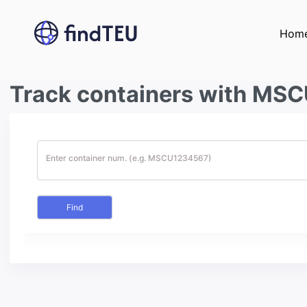
Hom
Track containers with MSC
Enter container num. (e.g. MSCU1234567)
Find